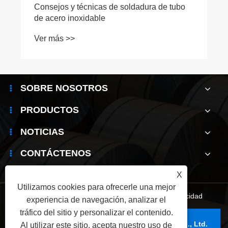
Consejos y técnicas de soldadura de tubo
de acero inoxidable
Ver más >>
SOBRE NOSOTROS
PRODUCTOS
NOTICIAS
CONTÁCTENOS
X
Utilizamos cookies para ofrecerle una mejor
Links
|
Sitemap
|
RSS
|
XML
|
política de privacidad
experiencia de navegación, analizar el
tráfico del sitio y personalizar el contenido.
Copyright © 2025 Wuxi Jianbanghaoda Steel Co., Ltd.
Al utilizar este sitio, acepta nuestro uso de