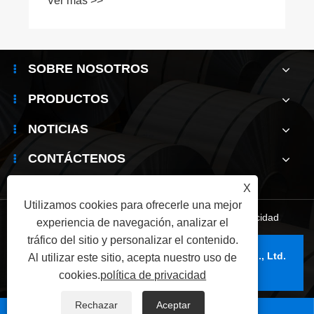
Ver más >>
SOBRE NOSOTROS
PRODUCTOS
NOTICIAS
CONTÁCTENOS
X
Utilizamos cookies para ofrecerle una mejor
Links
|
Sitemap
|
RSS
|
XML
|
política de privacidad
experiencia de navegación, analizar el
tráfico del sitio y personalizar el contenido.
Copyright © 2025 Wuxi Jianbanghaoda Steel Co., Ltd.
Al utilizar este sitio, acepta nuestro uso de
Reservados todos los derechos.
cookies.
política de privacidad
Rechazar
Aceptar