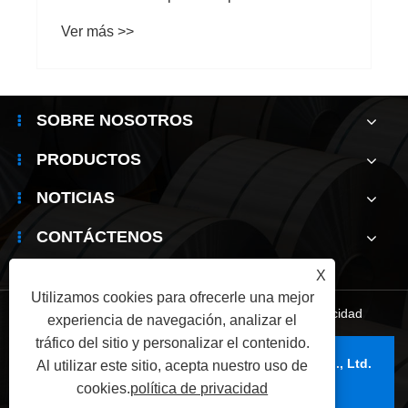
¿Cuáles son las perspectivas de
Ver más >>
aplicaciones de la bobina de alumi
industria del embalaje?
SOBRE NOSOTROS
PRODUCTOS
NOTICIAS
CONTÁCTENOS
X
Utilizamos cookies para ofrecerle una mejor
Links
|
Sitemap
|
RSS
|
XML
|
política de privacidad
experiencia de navegación, analizar el
tráfico del sitio y personalizar el contenido.
Copyright © 2025 Wuxi Jianbanghaoda Steel Co., Ltd.
Al utilizar este sitio, acepta nuestro uso de
Reservados todos los derechos.
cookies.
política de privacidad