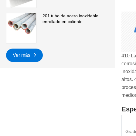
201 tubo de acero inoxidable
enrollado en caliente
Ver más
410 La
corros
inoxid
altos.
proces
medios
Espe
Grado