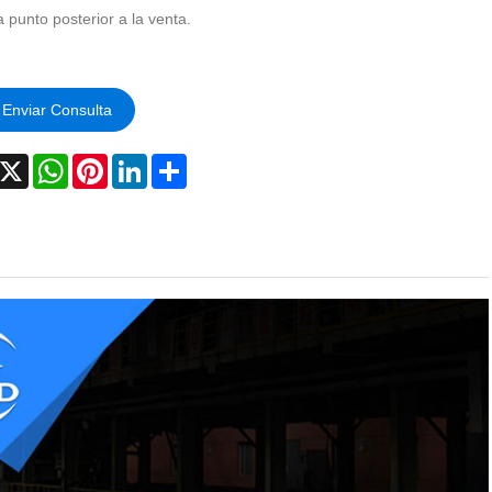
 punto posterior a la venta.
Enviar Consulta
acebook
X
WhatsApp
Pinterest
LinkedIn
Share