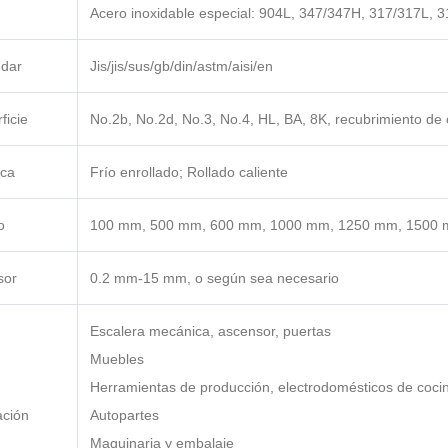
Acero inoxidable especial: 904L, 347/347H, 317/317L, 3
ndar
Jis/jis/sus/gb/din/astm/aisi/en
ficie
No.2b, No.2d, No.3, No.4, HL, BA, 8K, recubrimiento de c
ica
Frío enrollado; Rollado caliente
o
100 mm, 500 mm, 600 mm, 1000 mm, 1250 mm, 1500 m
sor
0.2 mm-15 mm, o según sea necesario
Escalera mecánica, ascensor, puertas
Muebles
Herramientas de producción, electrodomésticos de cocin
ación
Autopartes
Maquinaria y embalaje