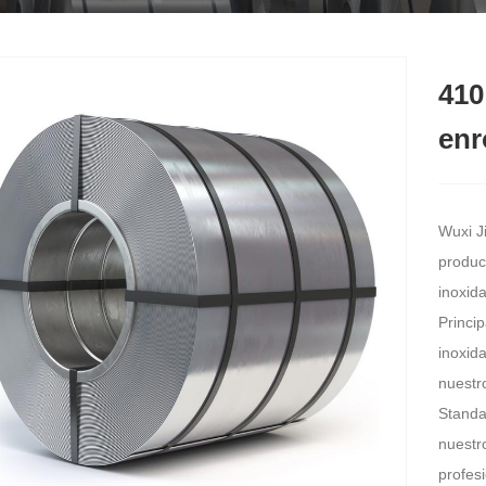
410
enr
Wuxi J
produc
inoxida
Princi
inoxida
nuestr
Standar
nuestr
profesi