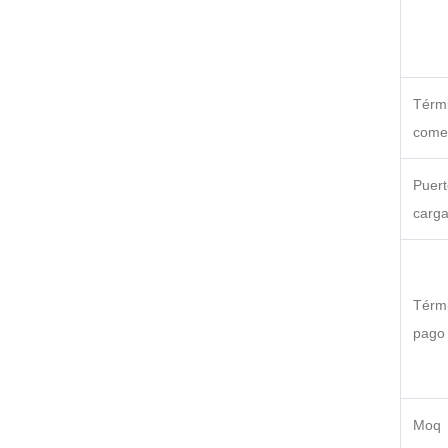
Térm
comer
Puert
carg
Térm
pago
Moq