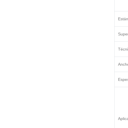
Está
Super
Técn
Anch
Espe
Aplic