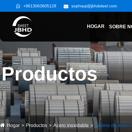
+8613063605128
sophiaqi@jbhdsteel.com
HOGAR
SOBRE N
Productos
Hogar
Productos
Acero inoxidable
Bobina de acero 