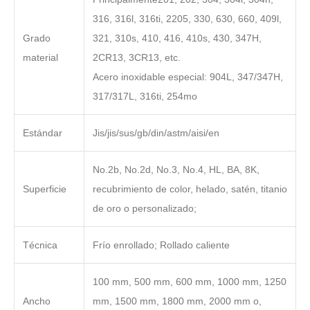
316, 316l, 316ti, 2205, 330, 630, 660, 409l,
Grado
321, 310s, 410, 416, 410s, 430, 347H,
material
2CR13, 3CR13, etc.
Acero inoxidable especial: 904L, 347/347H,
317/317L, 316ti, 254mo
Estándar
Jis/jis/sus/gb/din/astm/aisi/en
No.2b, No.2d, No.3, No.4, HL, BA, 8K,
Superficie
recubrimiento de color, helado, satén, titanio
de oro o personalizado;
Técnica
Frío enrollado; Rollado caliente
100 mm, 500 mm, 600 mm, 1000 mm, 1250
Ancho
mm, 1500 mm, 1800 mm, 2000 mm o,