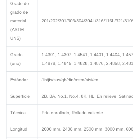
Grado de
grado de
material
201/202/301/303/304/304L/316/116L/321/310S/4
(ASTM
UNS)
Grado
1.4301, 1.4307, 1.4541, 1.4401, 1.4404, 1.4571, 
(uno)
1.4878, 1.4845, 1.4828, 1.4876, 2.4858, 2.4819
Estándar
Jis/jis/sus/gb/din/astm/aisi/en
Superficie
2B, BA, No.1, No.4, 8K, HL, En relieve, Satinado,
Técnica
Frío enrollado; Rollado caliente
Longitud
2000 mm, 2438 mm, 2500 mm, 3000 mm, 6000 m