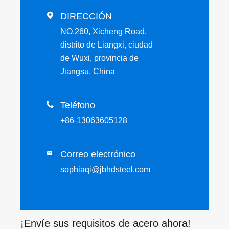

DIRECCIÓN
NO.260, Xicheng Road,
distrito de Liangxi, ciudad
de Wuxi, provincia de
Jiangsu, China

Teléfono
+86-13063605128
Correo electrónico

sophiaqi@jbhdsteel.com
¡Envíe sus requisitos de acero ahora!