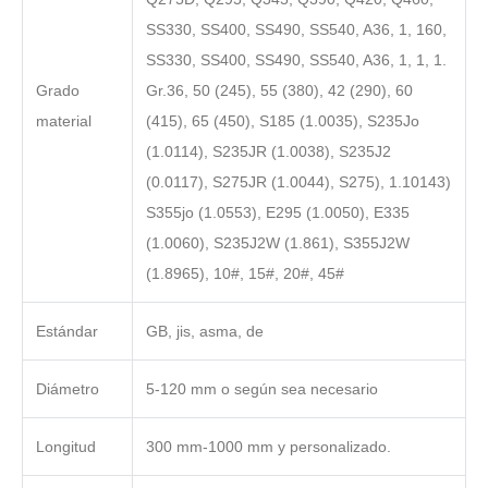
SS330, SS400, SS490, SS540, A36, 1, 160,
SS330, SS400, SS490, SS540, A36, 1, 1, 1.
Grado
Gr.36, 50 (245), 55 (380), 42 (290), 60
material
(415), 65 (450), S185 (1.0035), S235Jo
(1.0114), S235JR (1.0038), S235J2
(0.0117), S275JR (1.0044), S275), 1.10143)
S355jo (1.0553), E295 (1.0050), E335
(1.0060), S235J2W (1.861), S355J2W
(1.8965), 10#, 15#, 20#, 45#
Estándar
GB, jis, asma, de
Diámetro
5-120 mm o según sea necesario
Longitud
300 mm-1000 mm y personalizado.