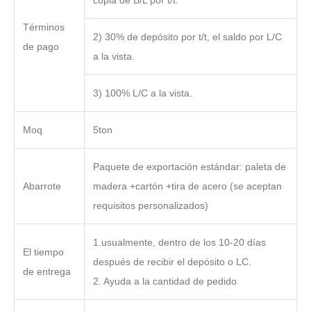
copia de B/L por t/t.
Términos
2) 30% de depósito por t/t, el saldo por L/C
de pago
a la vista.
3) 100% L/C a la vista.
Moq
5ton
Paquete de exportación estándar: paleta de
Abarrote
madera +cartón +tira de acero (se aceptan
requisitos personalizados)
1.usualmente, dentro de los 10-20 días
El tiempo
después de recibir el depósito o LC.
de entrega
2. Ayuda a la cantidad de pedido