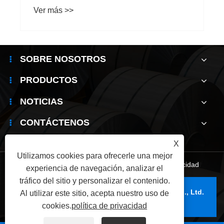
acero inoxidable.
Ver más >>
SOBRE NOSOTROS
PRODUCTOS
NOTICIAS
CONTÁCTENOS
X
Utilizamos cookies para ofrecerle una mejor
Links
|
Sitemap
|
RSS
|
XML
|
política de privacidad
experiencia de navegación, analizar el
tráfico del sitio y personalizar el contenido.
Copyright © 2025 Wuxi Jianbanghaoda Steel Co., Ltd.
Al utilizar este sitio, acepta nuestro uso de
Reservados todos los derechos.
cookies.
política de privacidad