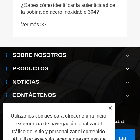
¿Sabes cómo identificar la autenticidad de
la bobina de acero inoxidable 304?
Ver más >>
SOBRE NOSOTROS
PRODUCTOS
NOTICIAS
CONTÁCTENOS
X
Utilizamos cookies para ofrecerle una mejor
Links
|
Sitemap
|
RSS
|
XML
|
política de privacidad
experiencia de navegación, analizar el
tráfico del sitio y personalizar el contenido.
Copyright © 2025 Wuxi Jianbanghaoda Steel Co., Ltd.
Al utilizar este sitio, acepta nuestro uso de