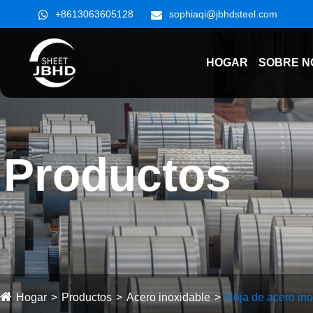
+8613063605128
sophiaqi@jbhdsteel.com
HOGAR
SOBRE N
Productos
Hogar
Productos
Acero inoxidable
Hoja de acero in