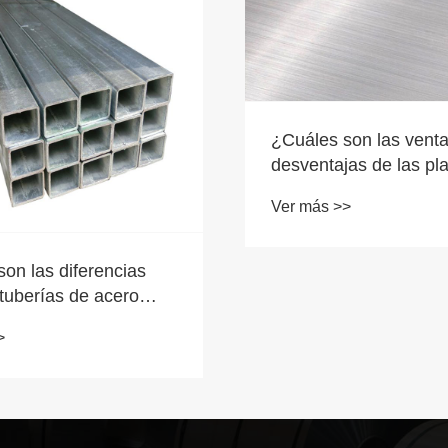
¿Cuáles son las venta
desventajas de las pl
aluminio?
Ver más >>
on las diferencias
 tuberías de acero
do y las tuberías de
>
xidable?