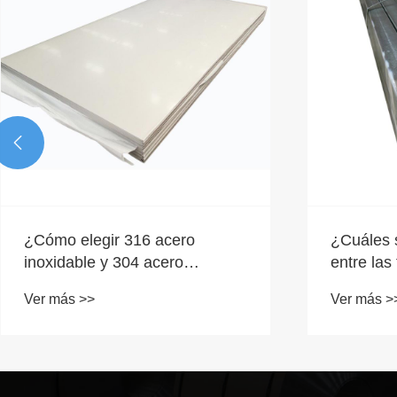

¿Cómo elegir 316 acero
¿Cuáles s
inoxidable y 304 acero
entre las
inoxidable?
galvaniza
Ver más >>
Ver más >
acero ino