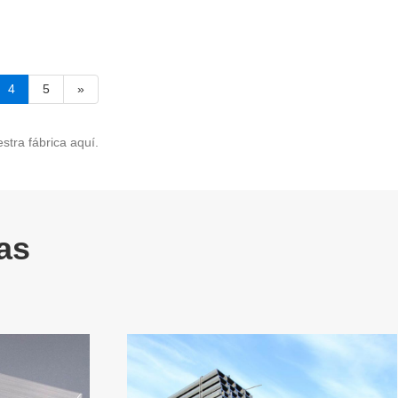
4
5
»
stra fábrica aquí.
as