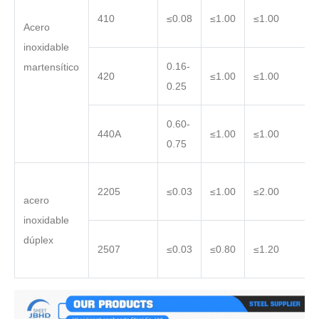
410
≤0.08
≤1.00
≤1.00
Acero
inoxidable
0.16-
martensítico
420
≤1.00
≤1.00
0.25
0.60-
440A
≤1.00
≤1.00
0.75
2205
≤0.03
≤1.00
≤2.00
acero
inoxidable
dúplex
2507
≤0.03
≤0.80
≤1.20