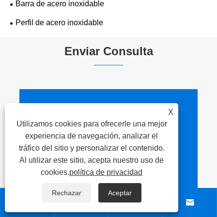
Barra de acero inoxidable
Perfil de acero inoxidable
Enviar Consulta
X
Datos de contacto
Utilizamos cookies para ofrecerle una mejor
experiencia de navegación, analizar el

DIRECCIÓN
tráfico del sitio y personalizar el contenido.
NO.260, Xicheng Road,
Al utilizar este sitio, acepta nuestro uso de
distrito de Liangxi, ciudad
cookies.
política de privacidad
de Wuxi, provincia de
Rechazar
Aceptar
Jiangsu, China



