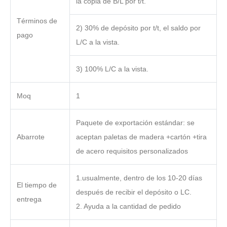
la copia de B/L por t/t.
Términos de
2) 30% de depósito por t/t, el saldo por
pago
L/C a la vista.
3) 100% L/C a la vista.
Moq
1
Paquete de exportación estándar: se
Abarrote
aceptan paletas de madera +cartón +tira
de acero requisitos personalizados
1.usualmente, dentro de los 10-20 días
El tiempo de
después de recibir el depósito o LC.
entrega
2. Ayuda a la cantidad de pedido