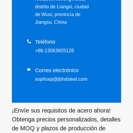
distrito de Liangxi, ciudad
de Wuxi, provincia de
Jiangsu, China

Teléfono
+86-13063605128
Correo electrónico

sophiaqi@jbhdsteel.com
¡Envíe sus requisitos de acero ahora!
Obtenga precios personalizados, detalles
de MOQ y plazos de producción de