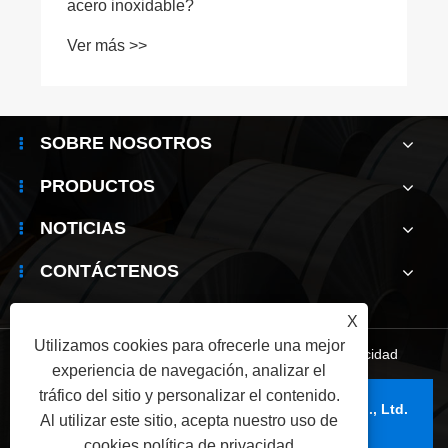
acero inoxidable 316L
Ver más >>
SOBRE NOSOTROS
PRODUCTOS
NOTICIAS
CONTÁCTENOS
X
Utilizamos cookies para ofrecerle una mejor
Links
|
Sitemap
|
RSS
|
XML
|
política de privacidad
experiencia de navegación, analizar el
tráfico del sitio y personalizar el contenido.
Copyright © 2025 Wuxi Jianbanghaoda Steel Co., Ltd.
Al utilizar este sitio, acepta nuestro uso de
Reservados todos los derechos.
cookies.
política de privacidad