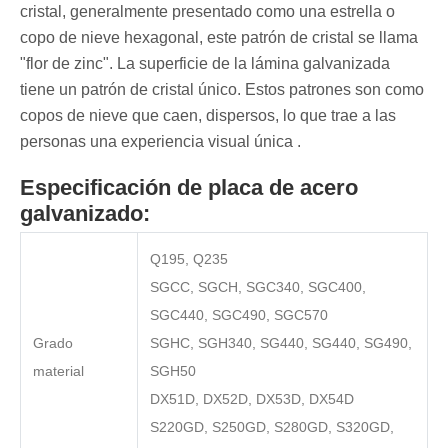
cristal, generalmente presentado como una estrella o
copo de nieve hexagonal, este patrón de cristal se llama
"flor de zinc". La superficie de la lámina galvanizada
tiene un patrón de cristal único. Estos patrones son como
copos de nieve que caen, dispersos, lo que trae a las
personas una experiencia visual única ‌.
Especificación de placa de acero
galvanizado:
Q195, Q235
SGCC, SGCH, SGC340, SGC400,
SGC440, SGC490, SGC570
Grado
SGHC, SGH340, SG440, SG440, SG490,
material
SGH50
DX51D, DX52D, DX53D, DX54D
S220GD, S250GD, S280GD, S320GD,