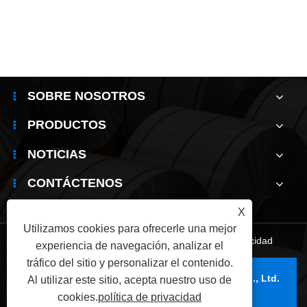
SOBRE NOSOTROS
PRODUCTOS
NOTICIAS
CONTÁCTENOS
X
Utilizamos cookies para ofrecerle una mejor
Links
|
Sitemap
|
RSS
|
XML
|
política de privacidad
experiencia de navegación, analizar el
tráfico del sitio y personalizar el contenido.
Copyright © 2025 Wuxi Jianbanghaoda Steel Co., Ltd.
Al utilizar este sitio, acepta nuestro uso de
Reservados todos los derechos.
cookies.
política de privacidad